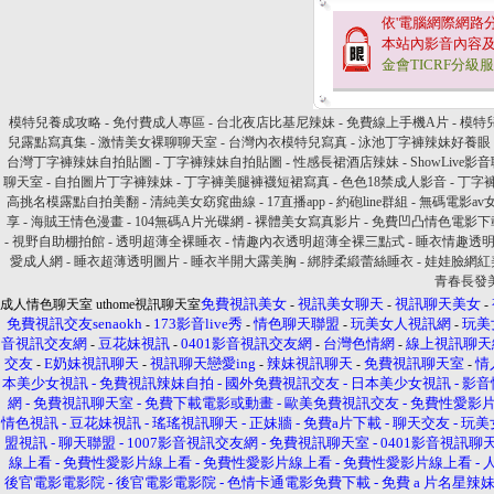
依'電腦網際網路
本站內影音內容
金會TICRF分級
模特兒養成攻略
-
免付費成人專區
-
台北夜店比基尼辣妹
-
免費線上手機A片
-
模特
兒露點寫真集
-
激情美女裸聊聊天室
-
台灣內衣模特兒寫真
-
泳池丁字褲辣妹好養眼
台灣丁字褲辣妹自拍貼圖
-
丁字褲辣妹自拍貼圖
-
性感長裙酒店辣妹
-
ShowLive影
聊天室
-
自拍圖片丁字褲辣妹
-
丁字褲美腿褲襪短裙寫真
-
色色18禁成人影音
-
丁字
高挑名模露點自拍美翻
-
清純美女窈窕曲線
-
17直播app
-
約砲line群組
-
無碼電影av
享
-
海賊王情色漫畫
-
104無碼A片光碟網
-
裸體美女寫真影片
-
免費凹凸情色電影下
-
視野自助棚拍館
-
透明超薄全裸睡衣
-
情趣內衣透明超薄全裸三點式
-
睡衣情趣透
愛成人網
-
睡衣超薄透明圖片
-
睡衣半開大露美胸
-
綁脖柔緞蕾絲睡衣
-
娃娃臉網紅
青春長發
免費視訊美女
視訊美女聊天
視訊聊天美女
成人情色聊天室 uthome視訊聊天室
-
-
-
免費視訊交友senaokh
173影音live秀
情色聊天聯盟
玩美女人視訊網
玩美
-
-
-
-
音視訊交友網
豆花妹視訊
0401影音視訊交友網
台灣色情網
線上視訊聊天
-
-
-
-
交友
E奶妹視訊聊天
視訊聊天戀愛ing
辣妹視訊聊天
免費視訊聊天室
情
-
-
-
-
-
本美少女視訊
-
免費視訊辣妹自拍
-
國外免費視訊交友
-
日本美少女視訊
-
影音
網
-
免費視訊聊天室
-
免費下載電影或動畫
-
歐美免費視訊交友
-
免費性愛影
情色視訊
-
豆花妹視訊
-
瑤瑤視訊聊天
-
正妹牆
-
免費a片下載
-
聊天交友
-
玩美
盟視訊
-
聊天聯盟
-
1007影音視訊交友網
-
免費視訊聊天室
-
0401影音視訊聊
線上看
-
免費性愛影片線上看
-
免費性愛影片線上看
-
免費性愛影片線上看
-
後官電影電影院
-
後官電影電影院
-
色情卡通電影免費下載
-
免費 a 片名星辣