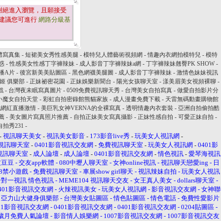
謝絕進入瀏覽，且願接受
建議您可進行
網路分級基
體寫真集
-
短裙美女秀性感美腿
-
模特兒人體藝術視頻網
-
情趣內衣網拍模特兒
-
模特
惑
-
性感美女性感丁字褲辣妹
-
成人影音丁字褲辣妹a網
-
丁字褲辣妹翹臀PK SHOW
-
播A片
-
後宮新美美貼圖區
-
黑色網襪美腿圖
-
成人影音丁字褲辣妹
-
激情色妹妹視訊
妖姬 俱樂部
-
正妹祕密花園
-
正妹娛樂新聞台
-
陽光女孩聊天室
-
漾美眉美女視頻裸聊
-
戲
-
台灣夜未眠寫真圖片
-
0509免費視訊聊天秀
-
台灣美女自拍寫真
-
做愛自拍影片分
小魔女自拍天堂
-
彩虹自拍密錄館熊貓家族
-
成人漫畫免費下載
-
天雷無碼動畫購物館
純網紅直播激情
-
美巨乳女神VERNA的全裸寫真
-
透明情趣內衣套裝
-
亞洲自拍偷拍酷
薦
-
美女圖片寫真照片推薦
-
自拍正妹美女寫真攝影
-
正妹性感自拍
-
可愛正妹自拍
-
拍秀231
-
視訊聊天美女
視訊美女影音
173影音live秀
玩美女人視訊網
-
-
-
-
-
視訊聊天室
0401影音視訊交友網
免費視訊聊天室
玩美女人視訊網
0401影
-
-
-
-
音視訊聊天室
成人論壇
成人論壇
0401影音視訊交友網
情色視訊
愛琴海視訊
-
-
-
-
-
友豆豆
-
交友app軟體
-
080中壢人聊天室
-
女神online視訊
-
視訊聊天戀愛ing
-
日
18禁小遊戲
-
免費視訊聊天室
-
車展show girl聊天
-
視訊辣妹自拍
-
玩美女人視訊
人一對一視訊
情色視訊
-
MEME104 視訊聊天交友
-
女王真人美女
-
dollars聊天室
-
401影音視訊交友網
-
火辣視訊美女
-
玩美女人視訊網
-
影音視訊交友網
-
女神聯
-
亞力山大健身俱樂部
-
台灣美女貼圖區
-
情色貼圖區
-
情色電話
-
免費性愛影片
401影音視訊交友網
-
0401影音視訊交友網
-
0401影音視訊交友網
-
0204貼圖區
-
歲月免費人氣論壇
-
影音情人娛樂網
-
1007影音視訊交友網
-
1007影音視訊交友