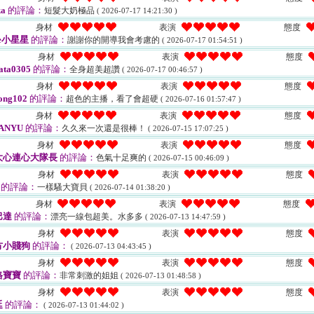
a
的評論：
短髮大奶極品
( 2026-07-17 14:21:30 )
身材
表演
態度
ue小星星
的評論：
謝謝你的開導我會考慮的
( 2026-07-17 01:54:51 )
身材
表演
態度
ata0305
的評論：
全身超美超讚
( 2026-07-17 00:46:57 )
身材
表演
態度
ng102
的評論：
超色的主播，看了會超硬
( 2026-07-16 01:57:47 )
身材
表演
態度
ANYU
的評論：
久久來一次還是很棒！
( 2026-07-15 17:07:25 )
身材
表演
態度
大心連心大隊長
的評論：
色氣十足爽的
( 2026-07-15 00:46:09 )
身材
表演
態度
的評論：
一樣騷大寶貝
( 2026-07-14 01:38:20 )
身材
表演
態度
巴達
的評論：
漂亮一線包超美。水多多
( 2026-07-13 14:47:59 )
身材
表演
態度
方小賤狗
的評論：
( 2026-07-13 04:43:45 )
身材
表演
態度
格寶寶
的評論：
非常刺激的姐姐
( 2026-07-13 01:48:58 )
身材
表演
態度
廷
的評論：
( 2026-07-13 01:44:02 )