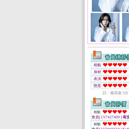
相貌
身材
表演
態度
註﹕最高值 5分
相貌
會員[ LV7427409 ]
有
相貌