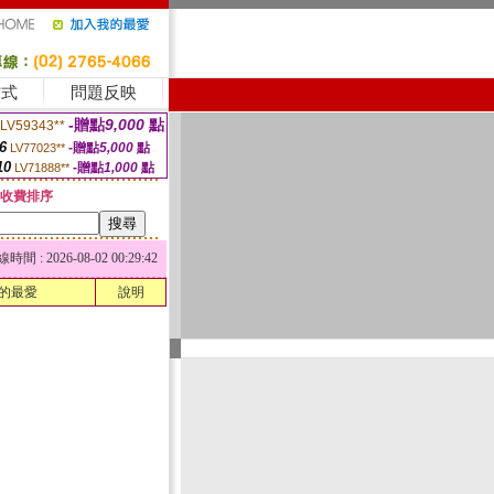
方式
問題反映
-贈點
9,000
點
LV59343**
6
-贈點
5,000
點
LV77023**
10
-贈點
1,000
點
LV71888**
收費排序
 : 2026-08-02 00:29:42
的最愛
說明