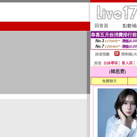
回首頁
點數補
恭喜五月份消費排行前
No.3
-贈點
8,0
LV76835**
No.7
-贈點
4,0
LV65464**
頻道指數
限制級(火
頻道
台妹專區
│
新人區
│
(韓思霓)
免費聊天