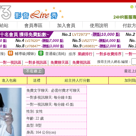
給站
會員專區
加入會員
使用說明
付款
十名會員 獲得免費點數~
No.1
-贈點
10,000
點
No.2
LV72973**
No.4
No.5
No.
00
點
-贈點
7,000
點
-贈點
6,000
點
LV27620**
LV52777**
No.8
No.9
No.
00
點
-贈點
3,000
點
-贈點
2,000
點
LV76847**
LV69831**
辣)
輔導級(曖昧)
普通級(清純)
排序
業績排行
│
一對多收費排序
│
一對一
搜尋主持人網名/編號：
一對一視訊區
│
一對多視訊區
│
免費聊天區
│
免費視訊區
最近上線時間
進入包廂
送禮
給主持人打分數
加到我
免費文字聊天: 必需付費才可聊天
一對多視訊聊天: 每分鐘 8 點
一對一視訊聊天: 每分鐘 45 點
性別: 女性
年齡: 22 歲
血型: B型
身高: 164 公分(cm)