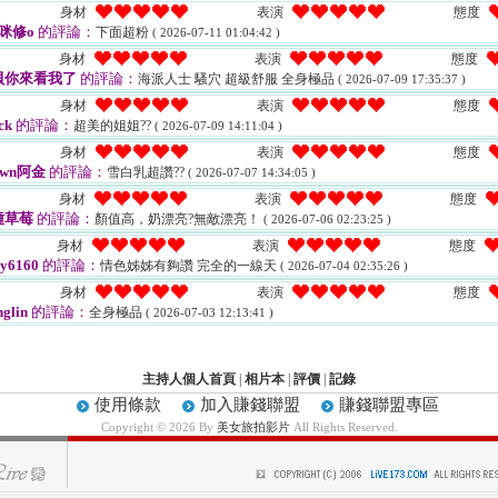
身材
表演
態度
咪修o
的評論：
下面超粉
( 2026-07-11 01:04:42 )
身材
表演
態度
貝你來看我了
的評論：
海派人士 騷穴 超級舒服 全身極品
( 2026-07-09 17:35:37 )
身材
表演
態度
ck
的評論：
超美的姐姐??
( 2026-07-09 14:11:04 )
身材
表演
態度
awn阿金
的評論：
雪白乳超讚??
( 2026-07-07 14:34:05 )
身材
表演
態度
種草莓
的評論：
顏值高，奶漂亮?無敵漂亮！
( 2026-07-06 02:23:25 )
身材
表演
態度
ry6160
的評論：
情色姊姊有夠讚 完全的一線天
( 2026-07-04 02:35:26 )
身材
表演
態度
glin
的評論：
全身極品
( 2026-07-03 12:13:41 )
主持人個人首頁
|
相片本
|
評價
|
記錄
使用條款
加入賺錢聯盟
賺錢聯盟專區
Copyright © 2026 By
美女旅拍影片
All Rights Reserved.