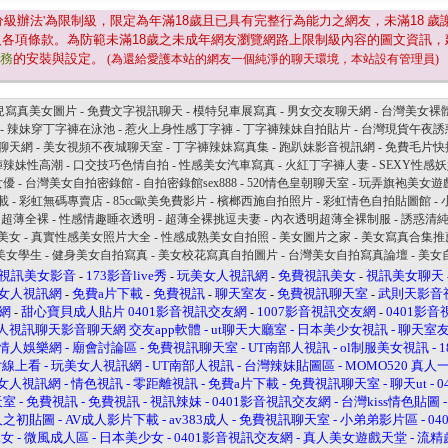
分級辦法'為限制級，限定為年滿
18
歲且已具有完整行為能力之網友，未滿
18
歲
及各項條款。為防範未滿
18
歲之未成年網友瀏覽網路上限制級內容的圖文資訊，
服務
的安裝與設定。
(為還給愛護本站的網友一個純淨的聊天環境，本站設有管理員)
兒寫真美女圖片
-
免費文字視訊聊天
-
模特兒車展寫真
-
男女交友聊天網
-
台灣美女裸
-
辣妹穿丁字褲在泳池
-
惹火上身性感丁字褲
-
丁字褲辣妹自拍貼片
-
台灣現貨午夜誘
音聊天網
-
美女視頻不夜城聊天室
-
丁字褲辣妹寫真集
-
跑趴妹影音視訊網
-
免費毛片快
褲辣妹性高潮
-
口交技巧色情自拍
-
性感美女汽車寫真
-
火紅丁字褲人妻
-
SEXY性感
女優
-
台灣美女自拍密錄館
-
自拍密錄館sex888
-
520情色皇朝聊天室
-
玩弄旗袍美女遊
載
-
彩虹無碼專賣店
-
85cc歐美免費影片
-
檳榔西施自拍照片
-
彩虹情色自拍貼圖館
-
明超薄全裸
-
性感情趣睡衣透明
-
超薄全裸挑逗夫妻
-
內衣透明超薄全裸制服
-
誘惑清
美女
-
真實性感美女照片大全
-
性感成熟美女自拍照
-
美女圖片之家
-
美女寫真合集推
美女學生
-
健身美女自拍寫真
-
美女校花寫真自拍圖片
-
台灣美女自拍寫真論壇
-
美女自
視訊美女影音
173影音live秀
玩美女人視訊網
免費視訊美女
視訊美女聊天
-
-
-
-
女人視訊網
免費a片下載
免費視訊
聊天室友
免費視訊聊天室
武則天影音
-
-
-
-
-
網
甜心寶貝成人貼片
0401影音視訊交友網
1007影音視訊交友網
0401影
-
-
-
人視訊聊天影音聊天網
交友app軟體
-
ut聊天大廳室
-
日本美少女視訊
-
聊天室
情人娛樂網
-
廟會討論區
-
免費視訊聊天室
-
UT南部人視訊
-
ol制服美女視訊
-
片線上看
-
玩美女人視訊網
-
UT南部人視訊
-
台灣辣妹貼圖區
-
MOMO520 真
女人視訊網
-
情色視訊
-
零距離視訊
-
免費a片下載
-
免費視訊聊天室
-
聊天ut
-
0
天室
-
免費視訊
-
免費視訊
-
視訊辣妹
-
0401影音視訊交友網
-
台灣kiss情色貼圖
人之初貼圖
-
AV成人影片下載
-
av383成人
-
免費視訊聊天室
-
小弟弟影片區
-
0
妹女
-
微風成人區
-
日本美少女
-
0401影音視訊交友網
-
真人美女遊戲天堂
-
流精